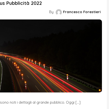
us Pubblicità 2022
By
Francesco Forestieri
 sono noti i dettagli al grande pubblico. Oggi […]