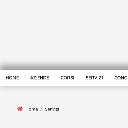
Skip
To
Content
HOME
AZIENDE
CORSI
SERVIZI
CONGR
Home
/
Servizi