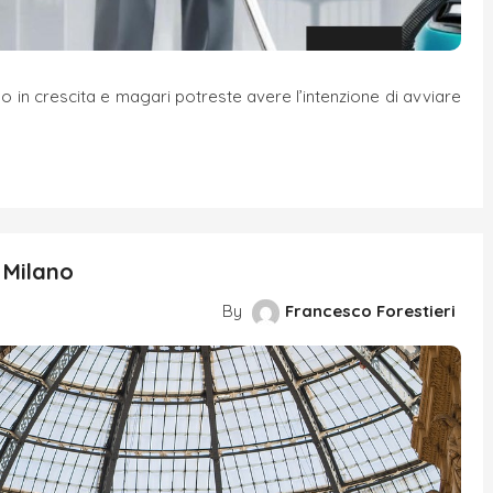
no in crescita e magari potreste avere l’intenzione di avviare
 Milano
By
Francesco Forestieri