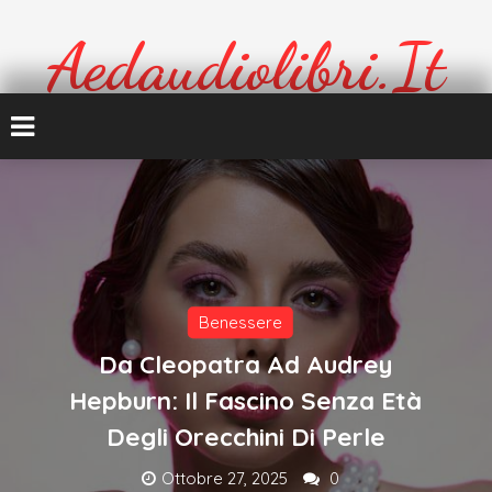
Skip
To
Aedaudiolibri.it
Content
Formazione e cultura
Benessere
Da Cleopatra Ad Audrey
Hepburn: Il Fascino Senza Età
Degli Orecchini Di Perle
Ottobre 27, 2025
0