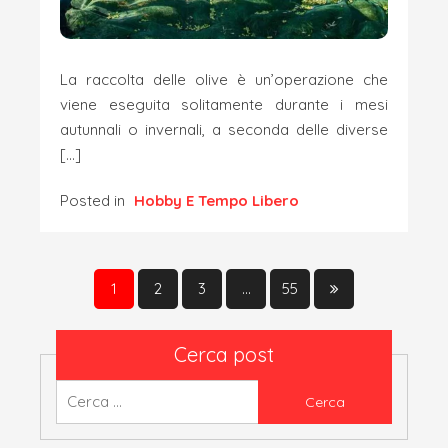
La raccolta delle olive è un’operazione che
viene eseguita solitamente durante i mesi
autunnali o invernali, a seconda delle diverse
[…]
Posted in
Hobby E Tempo Libero
Paginazione
1
2
3
…
55
degli
articoli
Cerca post
Ricerca
per: