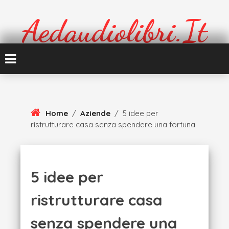
Skip
To
Aedaudiolibri.it
Content
Formazione e cultura
Home
/
Aziende
/
5 idee per
ristrutturare casa senza spendere una fortuna
5 idee per
ristrutturare casa
senza spendere una