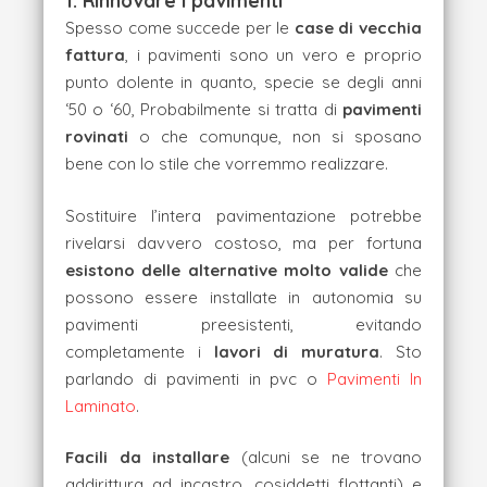
1. Rinnovare i pavimenti
Spesso come succede per le
case di vecchia
fattura
, i pavimenti sono un vero e proprio
punto dolente in quanto, specie se degli anni
‘50 o ‘60, Probabilmente si tratta di
pavimenti
rovinati
o che comunque, non si sposano
bene con lo stile che vorremmo realizzare.
Sostituire l’intera pavimentazione potrebbe
rivelarsi davvero costoso, ma per fortuna
esistono delle alternative molto valide
che
possono essere installate in autonomia su
pavimenti preesistenti, evitando
completamente i
lavori di muratura
. Sto
parlando di pavimenti in pvc o
Pavimenti In
Laminato
.
Facili da installare
(alcuni se ne trovano
addirittura ad incastro, cosiddetti flottanti) e