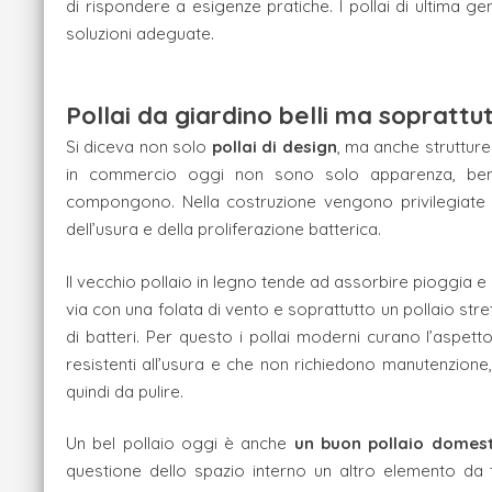
di rispondere a esigenze pratiche. I pollai di ultima g
soluzioni adeguate.
Pollai da giardino belli ma soprattut
Si diceva non solo
pollai di design
, ma anche strutture 
in commercio oggi non sono solo apparenza, bensì 
compongono. Nella costruzione vengono privilegiate m
dell’usura e della proliferazione batterica.
Il vecchio pollaio in legno tende ad assorbire pioggia e um
via con una folata di vento e soprattutto un pollaio stret
di batteri. Per questo i pollai moderni curano l’aspett
resistenti all’usura e che non richiedono manutenzion
quindi da pulire.
Un bel pollaio oggi è anche
un buon pollaio domes
questione dello spazio interno un altro elemento da