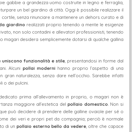
ampie gabbie a grandezza uomo costruite in legno e ferraglia,
pare un bel giardino di città. Oggi è possibile realizzare il
o cortile, senza rinunciare a mantenere un dehors curato e di
 da giardino
realizzati proprio tenendo a mente le esigenze
ivato, non solo contadini e allevatori professionisti, tenendo
tà o magari desidera semplicemente dotarsi di qualche gallina
e uniscono funzionalità e stile
, presentandosi in forme dal
ani. Alcuni
pollai moderni
hanno proprio l’aspetto di una
on gran naturalezza, senza dare nell’occhio. Sarebbe infatti
i o dei pulcini.
dedicato prima all’allevamento in proprio, o magari non è
rtanza maggiore all’estetica del
pollaio domestico
. Non si
que può decidere di prendere delle galline ovaiole per sé o
 come dei veri e propri pet da compagnia; perciò è normale
to di un
pollaio esterno bello da vedere
, oltre che capace