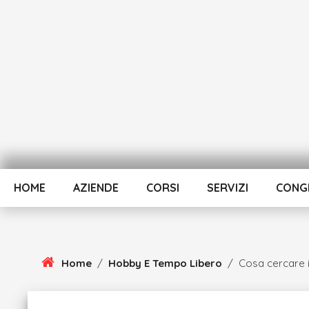
Skip
To
Content
HOME
AZIENDE
CORSI
SERVIZI
CONGR
Home
/
Hobby E Tempo Libero
/
Cosa cercare i