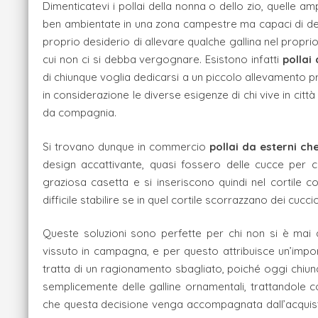
Dimenticatevi i pollai della nonna o dello zio, quelle 
ben ambientate in una zona campestre ma capaci di detur
proprio desiderio di allevare qualche gallina nel propri
cui non ci si debba vergognare. Esistono infatti
pollai
di chiunque voglia dedicarsi a un piccolo allevamento pr
in considerazione le diverse esigenze di chi vive in cit
da compagnia.
Si trovano dunque in commercio
pollai da esterni ch
design accattivante, quasi fossero delle cucce per c
graziosa casetta e si inseriscono quindi nel cortile c
difficile stabilire se in quel cortile scorrazzano dei cucciol
Queste soluzioni sono perfette per chi non si è mai 
vissuto in campagna, e per questo attribuisce un’impo
tratta di un ragionamento sbagliato, poiché oggi chiun
semplicemente delle galline ornamentali, trattandole
che questa decisione venga accompagnata dall’acquis