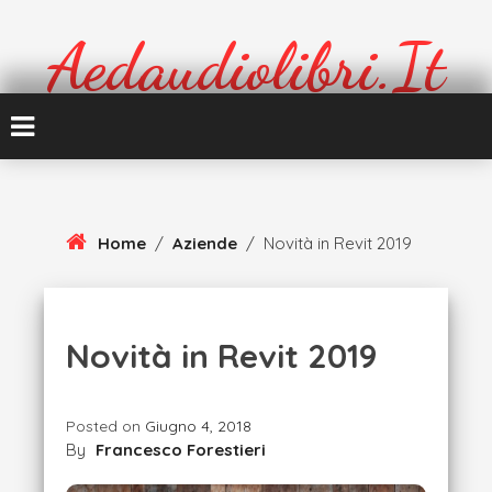
Skip
To
Aedaudiolibri.it
Content
Formazione e cultura
Home
/
Aziende
/
Novità in Revit 2019
Novità in Revit 2019
Posted on
Giugno 4, 2018
By
Francesco Forestieri