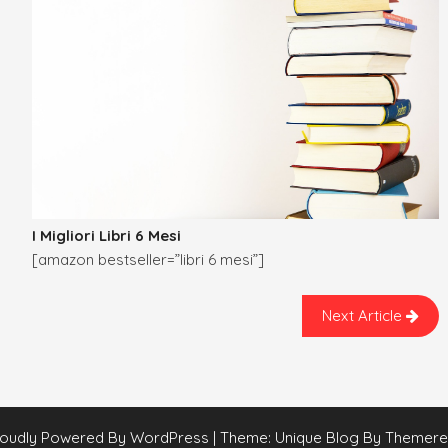
I Migliori Libri 6 Mesi
[amazon bestseller=”libri 6 mesi”]
Next Article
oudly Powered By WordPress
|
Theme: Unique Blog By Themerel