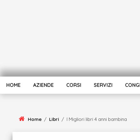
Skip
To
Content
HOME
AZIENDE
CORSI
SERVIZI
CONGR
Home
/
Libri
/
I Migliori libri 4 anni bambina