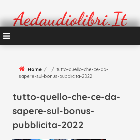
Skip
To
Aedaudiolibri.it
Content
Formazione e cultura
Home
/
/
tutto-quello-che-ce-da-
sapere-sul-bonus-pubblicita-2022
tutto-quello-che-ce-da-
sapere-sul-bonus-
pubblicita-2022