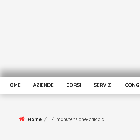
Skip
To
Content
HOME
AZIENDE
CORSI
SERVIZI
CONGR
Home
/
/
manutenzione-caldaia