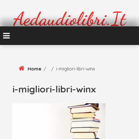
Skip
To
Aedaudiolibri.it
Content
Formazione e cultura
Home
/
/
i-migliori-libri-winx
i-migliori-libri-winx