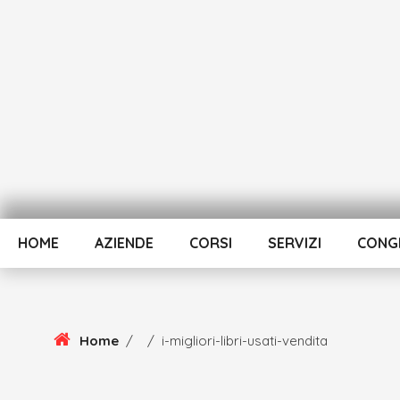
Skip
To
Content
HOME
AZIENDE
CORSI
SERVIZI
CONGR
Home
/
/
i-migliori-libri-usati-vendita