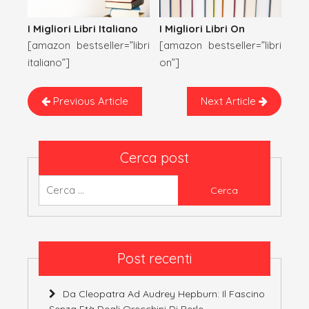
I Migliori Libri On
I Migliori Libri Italiano
[amazon bestseller=”libri
[amazon bestseller=”libri
on”]
italiano”]
Next Article
Previous Article
Cerca post
Ricerca
per:
Post recenti
Da Cleopatra Ad Audrey Hepburn: Il Fascino
Senza Età Degli Orecchini Di Perle