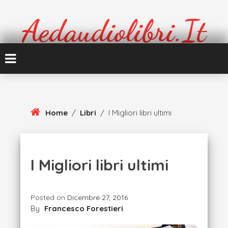
Skip
To
Aedaudiolibri.it
Content
Formazione e cultura
Home
/
Libri
/
I Migliori libri ultimi
I Migliori libri ultimi
Posted on
Dicembre 27, 2016
By
Francesco Forestieri