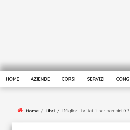
Skip
To
Content
HOME
AZIENDE
CORSI
SERVIZI
CONGR
Home
/
Libri
/
I Migliori libri tattili per bambini 0 