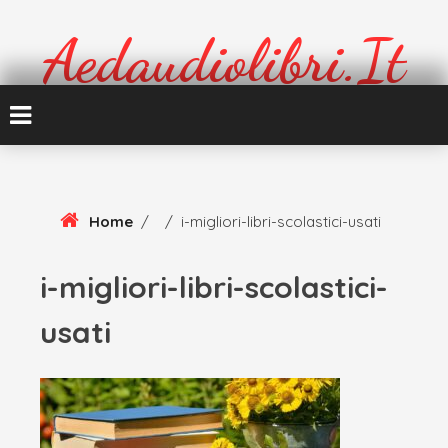
Skip
To
Aedaudiolibri.it
Content
Formazione e cultura
Home
/
/
i-migliori-libri-scolastici-usati
i-migliori-libri-scolastici-
usati