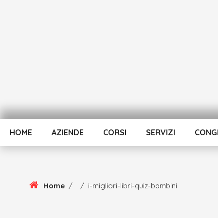
Skip
To
Content
HOME
AZIENDE
CORSI
SERVIZI
CONGR
Home
/
/
i-migliori-libri-quiz-bambini