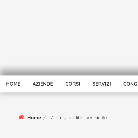
Skip
To
Content
HOME
AZIENDE
CORSI
SERVIZI
CONGR
Home
/
/
i-migliori-libri-per-kindle