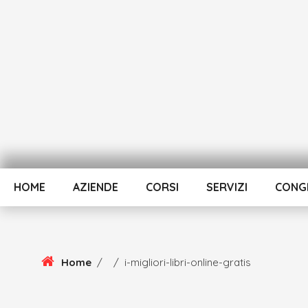
Skip
To
Content
HOME
AZIENDE
CORSI
SERVIZI
CONGR
Home
/
/
i-migliori-libri-online-gratis