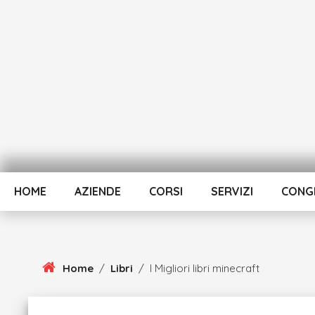
Skip
To
Content
HOME
AZIENDE
CORSI
SERVIZI
CONGR
Home
/
Libri
/
I Migliori libri minecraft