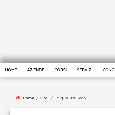
Skip
To
Content
HOME
AZIENDE
CORSI
SERVIZI
CONGR
Home
/
Libri
/
I Migliori libri liceo