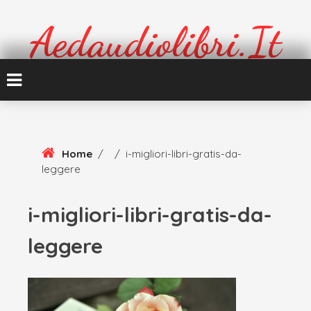
Skip
To
Aedaudiolibri.it
Content
Formazione e cultura
Home
/
/
i-migliori-libri-gratis-da-
leggere
i-migliori-libri-gratis-da-
leggere