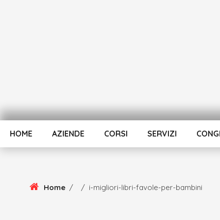
Skip
To
Content
HOME
AZIENDE
CORSI
SERVIZI
CONGR
Home
/
/
i-migliori-libri-favole-per-bambini