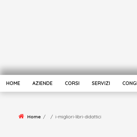
Skip
To
Content
HOME
AZIENDE
CORSI
SERVIZI
CONGR
Home
/
/
i-migliori-libri-didattici