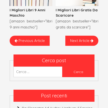
I Migliori Libri Gratis Da
I Migliori Libri 9 Anni
Scaricare
Maschio
[amazon bestseller=”libri
[amazon bestseller=”libri
gratis da scaricare”]
9 anni maschio”]
Next Article
Previous Article
Cerca post
Ricerca
per:
Post recenti
Da Cleopatra Ad Audrey Hepburn: Il Fascino