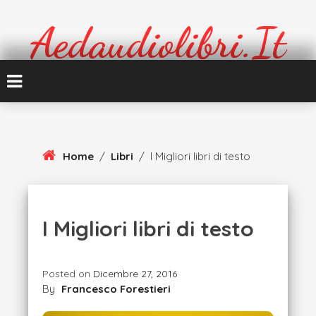
Skip
To
Aedaudiolibri.it
Content
Formazione e cultura
Home
/
Libri
/
I Migliori libri di testo
I Migliori libri di testo
Posted on
Dicembre 27, 2016
By
Francesco Forestieri