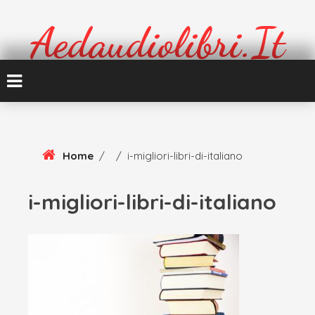
Skip
To
Aedaudiolibri.it
Content
Formazione e cultura
Home
/
/
i-migliori-libri-di-italiano
i-migliori-libri-di-italiano