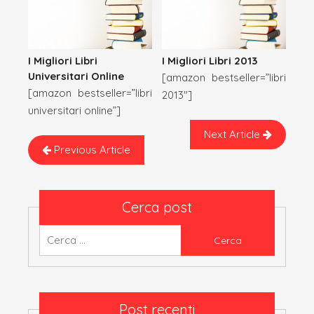
I Migliori Libri 2013
I Migliori Libri
Universitari Online
[amazon bestseller=”libri
[amazon bestseller=”libri
2013″]
universitari online”]
Next Article
Previous Article
Cerca post
Ricerca
per:
Post recenti