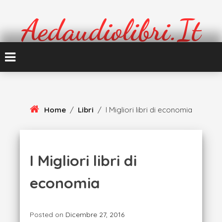
Skip
To
Aedaudiolibri.it
Content
Formazione e cultura
Home
/
Libri
/
I Migliori libri di economia
I Migliori libri di
economia
Posted on
Dicembre 27, 2016