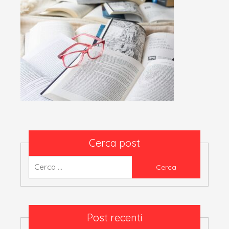
Cerca post
Ricerca
per:
Post recenti