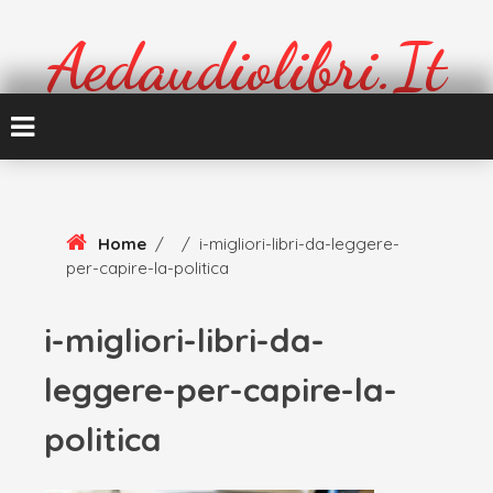
Skip
To
Aedaudiolibri.it
Content
Formazione e cultura
Home
/
/
i-migliori-libri-da-leggere-
per-capire-la-politica
i-migliori-libri-da-
leggere-per-capire-la-
politica