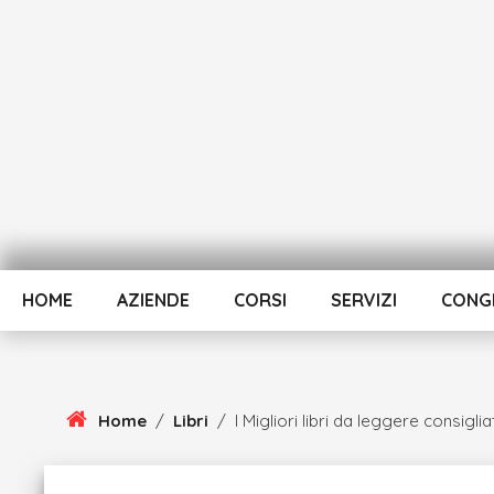
Skip
To
Content
HOME
AZIENDE
CORSI
SERVIZI
CONGR
Home
/
Libri
/
I Migliori libri da leggere consigliat