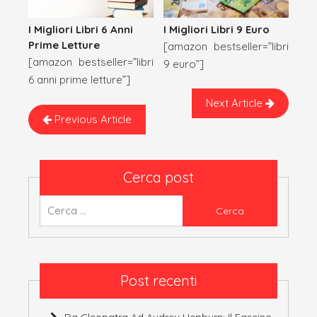
I Migliori Libri 9 Euro
I Migliori Libri 6 Anni
Prime Letture
[amazon bestseller=”libri
[amazon bestseller=”libri
9 euro”]
6 anni prime letture”]
Next Article
Previous Article
Cerca post
Ricerca
per:
Post recenti
Da Cleopatra Ad Audrey Hepburn: Il Fascino