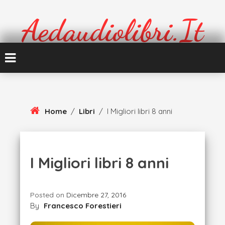
Skip
To
Aedaudiolibri.it
Content
Formazione e cultura
Home
/
Libri
/
I Migliori libri 8 anni
I Migliori libri 8 anni
Posted on
Dicembre 27, 2016
By
Francesco Forestieri