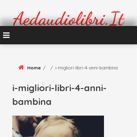
Skip
To
Aedaudiolibri.it
Content
Formazione e cultura
Home
/
/
i-migliori-libri-4-anni-bambina
i-migliori-libri-4-anni-
bambina