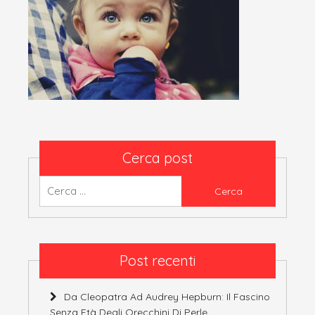
Cerca post
Ricerca
per:
Post recenti
Da Cleopatra Ad Audrey Hepburn: Il Fascino
Senza Età Degli Orecchini Di Perle