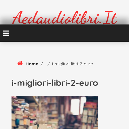
Skip
To
Aedaudiolibri.it
Content
Formazione e cultura
Home
/
/
i-migliori-libri-2-euro
i-migliori-libri-2-euro