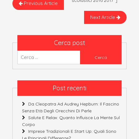
scolastici 2016 2017″]
Previous Article
Next Article
Cerca post
Ricerca
per:
Post recenti
Da Cleopatra Ad Audrey Hepburn: Il Fascino
Senza Età Degli Orecchini Di Perle
Salute E Relax: Quanto Influisce La Mente Sul
Corpo
Imprese Tradizionali E Start Up: Quali Sono
Le Principali Differenze?