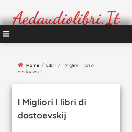
Skip
To
Aedaudiolibri.it
Content
Formazione e cultura
Home
/
Libri
/
I Migliori l libri di
dostoevskij
I Migliori l libri di
dostoevskij