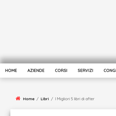
Skip
To
Content
HOME
AZIENDE
CORSI
SERVIZI
CONGR
Home
/
Libri
/
I Migliori 5 libri di after