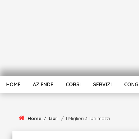
Skip
To
Content
HOME
AZIENDE
CORSI
SERVIZI
CONGR
Home
/
Libri
/
I Migliori 3 libri mozzi