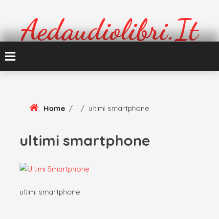
Skip
To
Aedaudiolibri.it
Content
Formazione e cultura
Home
/
/
ultimi smartphone
ultimi smartphone
ultimi smartphone