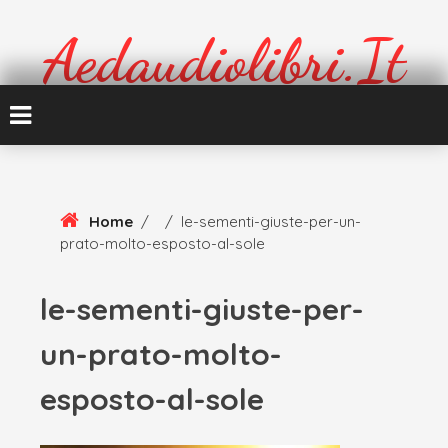
Skip
To
Aedaudiolibri.it
Content
Formazione e cultura
Home
/
/
le-sementi-giuste-per-un-
prato-molto-esposto-al-sole
le-sementi-giuste-per-
un-prato-molto-
esposto-al-sole