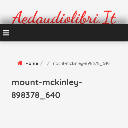
Skip
To
Aedaudiolibri.it
Content
Formazione e cultura
Home
/
/
mount-mckinley-898378_640
mount-mckinley-
898378_640