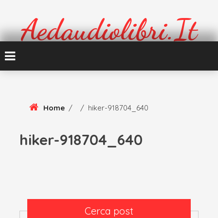
Skip
To
Aedaudiolibri.it
Content
Formazione e cultura
Home
/
/
hiker-918704_640
hiker-918704_640
Cerca post