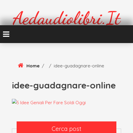
Skip
To
Aedaudiolibri.it
Content
Formazione e cultura
Home
/
/
idee-guadagnare-online
idee-guadagnare-online
Cerca post