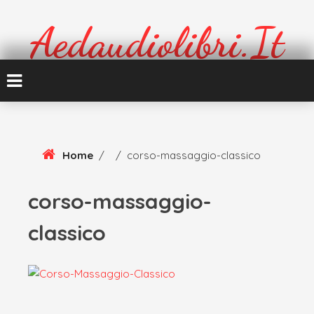
Skip
To
Aedaudiolibri.it
Content
Formazione e cultura
Home
/
/
corso-massaggio-classico
corso-massaggio-
classico