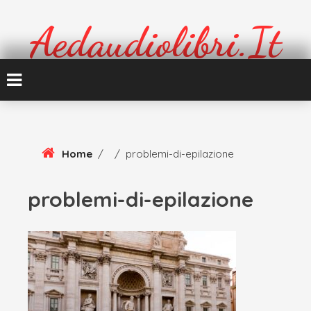
Skip
To
Aedaudiolibri.it
Content
Formazione e cultura
Home
/
/
problemi-di-epilazione
problemi-di-epilazione