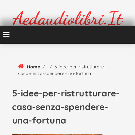
Skip
To
Aedaudiolibri.it
Content
Formazione e cultura
Home
/
/
5-idee-per-ristrutturare-
casa-senza-spendere-una-fortuna
5-idee-per-ristrutturare-
casa-senza-spendere-
una-fortuna