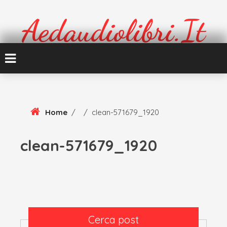
Skip
To
Aedaudiolibri.it
Content
Formazione e cultura
Home
/
/
clean-571679_1920
clean-571679_1920
Cerca post