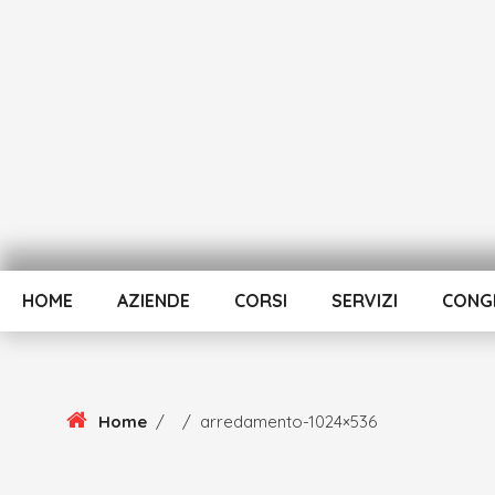
Skip
To
Content
HOME
AZIENDE
CORSI
SERVIZI
CONGR
Home
/
/
arredamento-1024×536