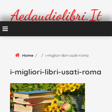
Skip
To
Aedaudiolibri.it
Content
Formazione e cultura
Home
/
/
i-migliori-libri-usati-roma
i-migliori-libri-usati-roma