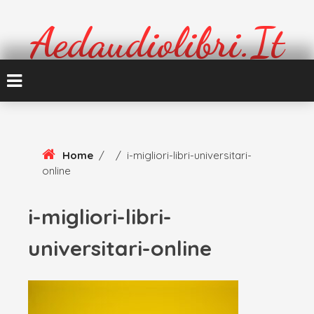
Skip
To
Aedaudiolibri.it
Content
Formazione e cultura
Home
/
/
i-migliori-libri-universitari-
online
i-migliori-libri-
universitari-online