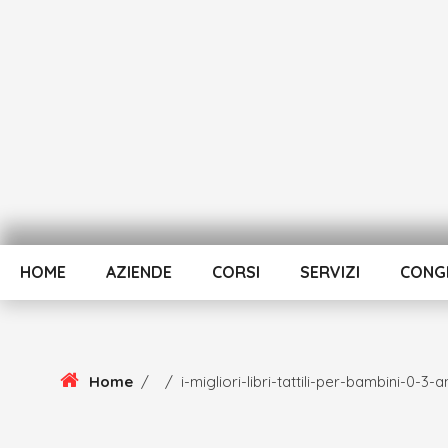
Skip
To
Content
HOME
AZIENDE
CORSI
SERVIZI
CONGR
Home
/
/
i-migliori-libri-tattili-per-bambini-0-3-a