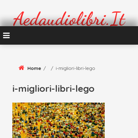
Skip
To
Aedaudiolibri.it
Content
Formazione e cultura
Home
/
/
i-migliori-libri-lego
i-migliori-libri-lego