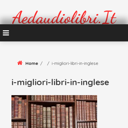
Skip
To
Aedaudiolibri.it
Content
Formazione e cultura
Home
/
/
i-migliori-libri-in-inglese
i-migliori-libri-in-inglese