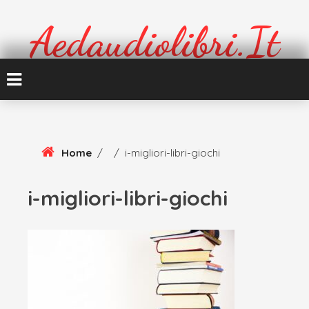
Skip
To
Aedaudiolibri.it
Content
Formazione e cultura
Home
/
/
i-migliori-libri-giochi
i-migliori-libri-giochi