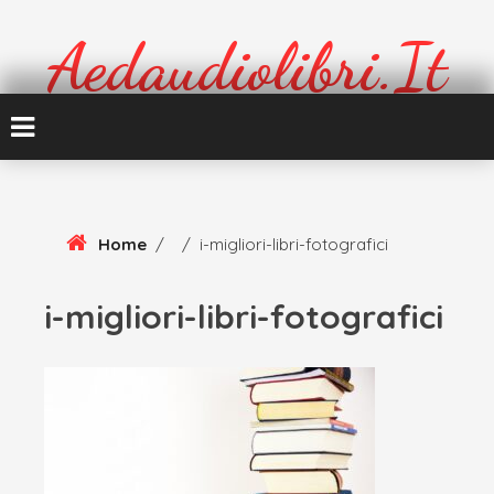
Skip
To
Aedaudiolibri.it
Content
Formazione e cultura
Home
/
/
i-migliori-libri-fotografici
i-migliori-libri-fotografici