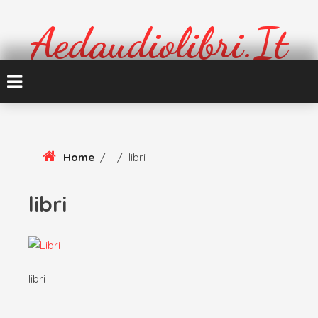
Skip
To
Aedaudiolibri.it
Content
Formazione e cultura
Home
/
/
libri
libri
libri